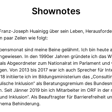
Shownotes
 Franz-Joseph Huainigg über sein Leben, Herausforder
n paar Zeilen wie folgt:
ebensmonat sind meine Beine gelähmt. Ich bin heute au
gewiesen. In den 1990er Jahren gründete ich das W
 als Abgeordneter zum Nationalrat im Parlament und
n. Von 2013 bis 2017 war ich auch Sprecher für Int
 initiierte ich im Bildungsministerium das „Consulti
ische Inklusion“ als Beratungsgremium des Bundesmi
n. Seit Jänner 2019 bin ich Mitarbeiter im ORF in de
und Inklusion“. Als Beauftragter für Barrierefreiheit und
hema Behinderung.