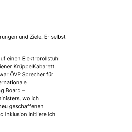
ungen und Ziele. Er selbst
f einen Elektrorollstuhl
iener KrüppelKabarett.
 war ÖVP Sprecher für
ernationale
ng Board –
nisters, wo ich
r neu geschaffenen
 Inklusion initiiere ich